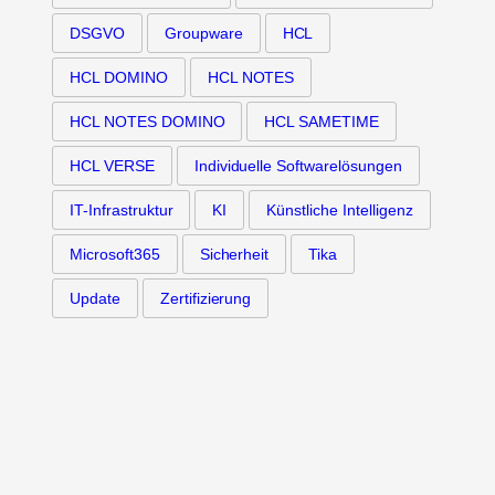
DSGVO
Groupware
HCL
HCL DOMINO
HCL NOTES
HCL NOTES DOMINO
HCL SAMETIME
HCL VERSE
Individuelle Softwarelösungen
IT-Infrastruktur
KI
Künstliche Intelligenz
Microsoft365
Sicherheit
Tika
Update
Zertifizierung